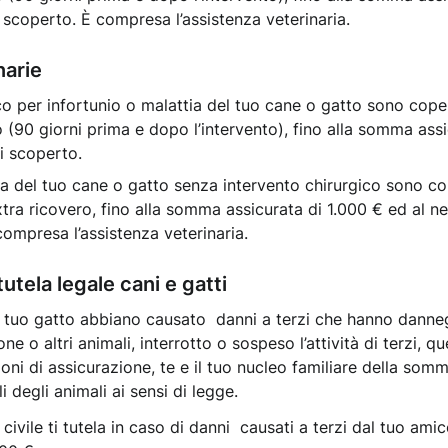
i scoperto. È compresa l’assistenza veterinaria.
narie
co per infortunio o malattia del tuo cane o gatto sono coper
o (90 giorni prima e dopo l’intervento), fino alla somma ass
i scoperto.
ia del tuo cane o gatto senza intervento chirurgico sono cop
extra ricovero, fino alla somma assicurata di 1.000 € ed al n
compresa l’assistenza veterinaria.
tutela legale cani e gatti
 il tuo gatto abbiano causato danni a terzi che hanno dann
ne o altri animali, interrotto o sospeso l’attività di terzi, 
zioni di assicurazione, te e il tuo nucleo familiare della som
 degli animali ai sensi di legge.
civile ti tutela in caso di danni causati a terzi dal tuo ami