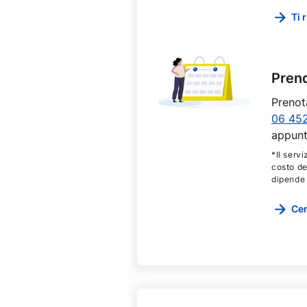
Ti 
Pren
Prenot
06 45
appunt
*Il servi
costo de
dipende 
Cer