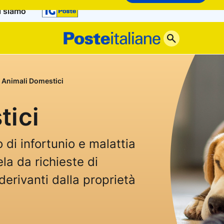
i siamo
Poste
Italiane
Animali Domestici
tici
di infortunio e malattia
la da richieste di
derivanti dalla proprietà