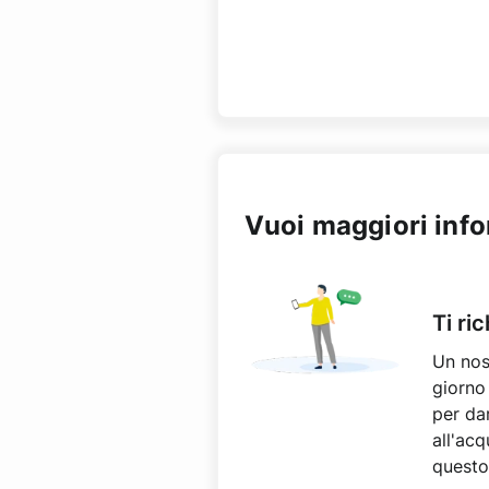
Vuoi maggiori inf
Ti ri
Un nos
giorno 
per dar
all'acq
questo